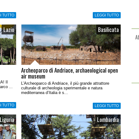
I TUTTO
LEGGI TUTTO
Lazio
Basilicata
A
Archeoparco di Andriace, archaeological open
air museum
! Il
L’Archeoparco di Andriace, il più grande attrattore
arco ...
culturale di archeologia sperimentale e natura
mediterranea d’Italia è s...
I TUTTO
LEGGI TUTTO
Liguria
Lombardia