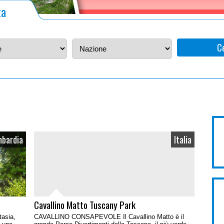
ta
C
bardia
Italia
Cavallino Matto Tuscany Park
tasia,
CAVALLINO CONSAPEVOLE Il Cavallino Matto è il