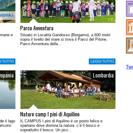
Parco Avventura
rimarie e
Situato in Località Gandosso (Bergamo), a 600 metri
sopra il livello del mare si trova il Parco del Pitone,
Parco Avventura della...
I TUTTO
LEGGI TUTTO
Twe
mpania
Lombardia
Nature camp I pini di Aquilino
de il lago
IL CAMPUS I pini di Aquilino è un posto felice e
ercorsi
spartano dove domina la natura: c’è il bosco e
soprattutto il bosco. Un picc...