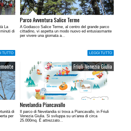
Parco Avventura Salice Terme
ità La
A Godiasco Salice Terme, al centro del grande parco
 minuti di
cittadino, vi aspetta un modo nuovo ed entusiasmante
per vivere una giornata a...
I TUTTO
LEGGI TUTTO
emonte
Friuli-Venezia Giulia
Nevelandia Piancavallo
tunità di
Il parco di Nevelandia si trova a Piancavallo, in Friuli
perta per
Venezia Giulia. Si sviluppa su un’area di circa
25.000mq. É attrezzato...