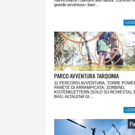
riavviciniamo i bambini alla natura. Coinvolti i
grande avventura i bam...
LEGG
PARCO AVVENTURA TARQUINIA
11 PERCORSI AVVENTURA; TORRE POWE
PARETE DI ARRAMPICATA; ZORBING;
KISTENKLETTERN (SOLO SU RCHIESTA); B
BAG; ALTALENA GI...
LEGG
Pi