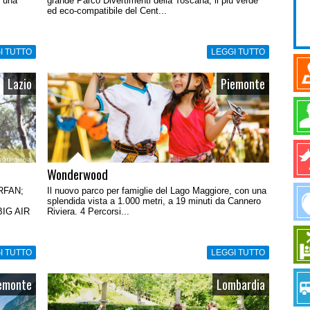
n una
grande Parco Divertimenti della Toscana, il più verde
ed eco-compatibile del Cent...
I TUTTO
LEGGI TUTTO
Lazio
Piemonte
Wonderwood
RFAN;
Il nuovo parco per famiglie del Lago Maggiore, con una
splendida vista a 1.000 metri, a 19 minuti da Cannero
IG AIR
Riviera. 4 Percorsi...
I TUTTO
LEGGI TUTTO
emonte
Lombardia