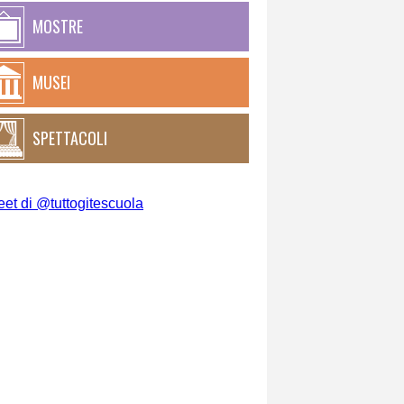
MOSTRE
MUSEI
SPETTACOLI
et di @tuttogitescuola