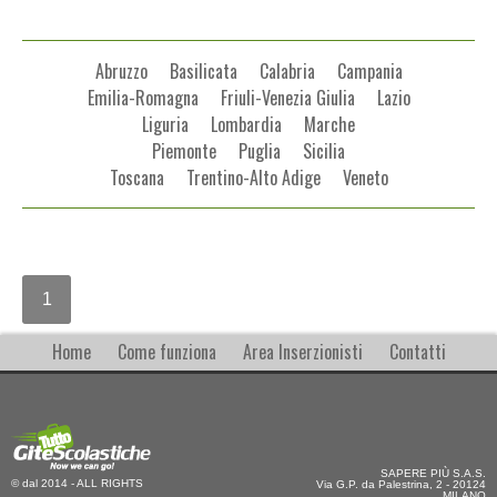
Abruzzo
Basilicata
Calabria
Campania
Emilia-Romagna
Friuli-Venezia Giulia
Lazio
Liguria
Lombardia
Marche
Piemonte
Puglia
Sicilia
Toscana
Trentino-Alto Adige
Veneto
1
Home
Come funziona
Area Inserzionisti
Contatti
SAPERE PIÙ S.A.S.
© dal 2014 - ALL RIGHTS
Via G.P. da Palestrina, 2 - 20124
MILANO