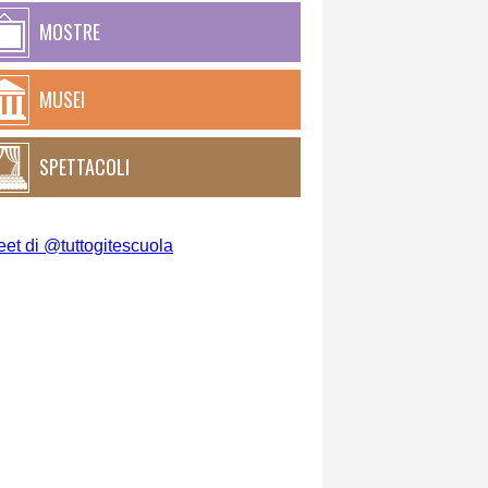
MOSTRE
MUSEI
SPETTACOLI
et di @tuttogitescuola