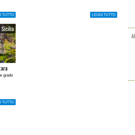
I TUTTO
LEGGI TUTTO
Sicilia
A
tara
 e grado
I TUTTO