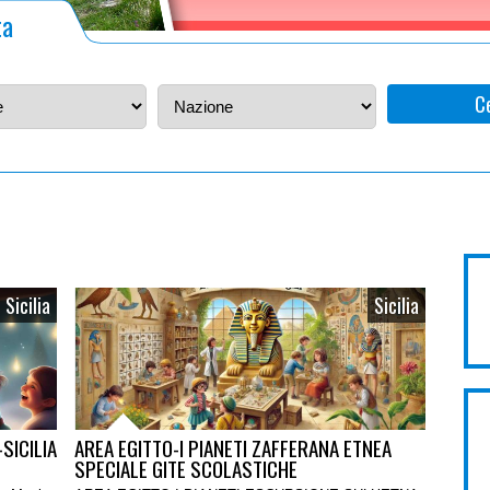
ta
C
Sicilia
Sicilia
SICILIA
AREA EGITTO-I PIANETI ZAFFERANA ETNEA
SPECIALE GITE SCOLASTICHE