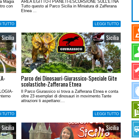
la Magia
AREA EGITTO-I PIANETI-ESCURSIONE SULL’ETNA
ntro con
Tutto questo al Parco Sicilia in Miniatura di Zafferana
Etnea ...
I TUTTO
LEGGI TUTTO
Sicilia
Sicilia
EA-
Parco dei Dinosauri-Giurassico-Speciale Gite
scolastiche-Zafferana Etnea
LOGIA-
Il Parco Giurassico si trova a Zafferana Etnea e conta
nterno
oltre 23 esemplari di dinosauri in movimento.Tante
attrazioni ti aspettano:...
I TUTTO
LEGGI TUTTO
Sicilia
Sicilia