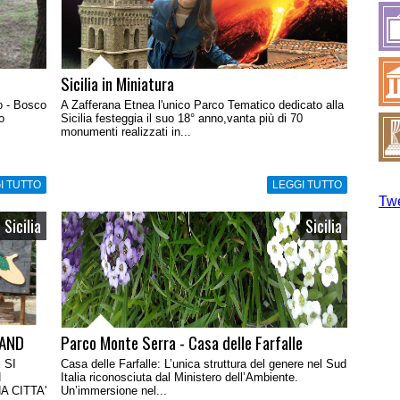
Sicilia in Miniatura
o - Bosco
A Zafferana Etnea l'unico Parco Tematico dedicato alla
o
Sicilia festeggia il suo 18° anno,vanta più di 70
monumenti realizzati in...
I TUTTO
LEGGI TUTTO
Twe
Sicilia
Sicilia
LAND
Parco Monte Serra - Casa delle Farfalle
 SI
Casa delle Farfalle: L’unica struttura del genere nel Sud
N
Italia riconosciuta dal Ministero dell’Ambiente.
 CITTA'
Un’immersione nel...