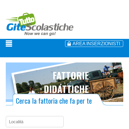
AREA INSERZIONISTI
FATTORIE
DIDATTICHE
Cerca la fattoria che fa per te