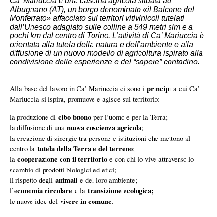
Ca’ Mariuccia è una cascina agricola situata ad
Albugnano (AT), un borgo denominato «il Balcone del
Monferrato» affacciato sui territori vitivinicoli tutelati
dall’Unesco adagiato sulle colline a 549 metri slm e a
pochi km dal centro di Torino. L’attività di Ca’ Mariuccia è
orientata alla tutela della natura e dell’ambiente e alla
diffusione di un nuovo modello di agricoltura ispirato alla
condivisione delle esperienze e del “sapere” contadino.
principi
Alla base del lavoro in Ca’ Mariuccia ci sono i
a cui Ca’
Mariuccia si ispira, promuove e agisce sul territorio:
cibo buono
la produzione di
per l’uomo e per la Terra;
nuova coscienza agricola
la diffusione di una
;
la creazione di sinergie tra persone e istituzioni che mettono al
tutela della Terra e del terreno
centro la
;
cooperazione con il territorio
la
e con chi lo vive attraverso lo
scambio di prodotti biologici ed etici;
animali
il rispetto degli
e del loro ambiente;
economia circolare
transizione ecologica;
l’
e la
vivere in comune
le nuove idee del
.