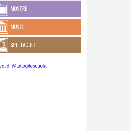
MOSTRE
MUSEI
SPETTACOLI
et di @tuttogitescuola