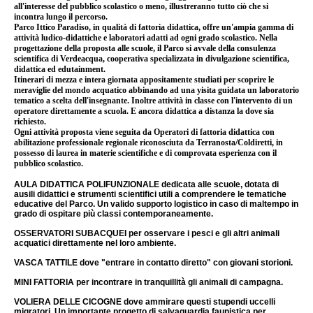
all'interesse del pubblico scolastico o meno, illustreranno tutto ciò che si
incontra lungo il percorso.
Parco Ittico Paradiso, in qualità di fattoria didattica, offre un'ampia gamma di
attività ludico-didattiche e laboratori adatti ad ogni grado scolastico. Nella
progettazione della proposta alle scuole, il Parco si avvale della consulenza
scientifica di Verdeacqua, cooperativa specializzata in divulgazione scientifica,
didattica ed edutainment.
Itinerari di mezza e intera giornata appositamente studiati per scoprire le
meraviglie del mondo acquatico abbinando ad una yisita guidata un laboratorio
tematico a scelta dell'insegnante. Inoltre attività in classe con l'intervento di un
operatore direttamente a scuola. E ancora didattica a distanza la dove sia
richiesto.
Ogni attività proposta viene seguita da Operatori di fattoria didattica con
abilitazione professionale regionale riconosciuta da Terranosta/Coldiretti, in
possesso di laurea in materie scientifiche e di comprovata esperienza con il
pubblico scolastico.
AULA DIDATTICA POLIFUNZIONALE dedicata alle scuole, dotata di
ausili didattici e strumenti scientifici utili a comprendere le tematiche
educative del Parco. Un valido supporto logistico in caso di maltempo in
grado di ospitare più classi contemporaneamente.
OSSERVATORI SUBACQUEI per osservare i pesci e gli altri animali
acquatici direttamente nel loro ambiente.
VASCA TATTILE dove "entrare in contatto diretto" con giovani storioni.
MINI FATTORIA per incontrare in tranquillità gli animali di campagna.
VOLIERA DELLE CICOGNE dove ammirare questi stupendi uccelli
migratori. Un importante progetto di salvaquardia faunistica per