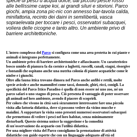
specie di pesci d’acqua dolce, dal piccolo pesce rosso
alle bellissime carpe koi, ai grandi siluri e storioni. Parco
giochi, ampia zona pic-nic con annesso bar-tavola calda,
minifattoria, recinto dei daini in semilibertà, vasca
sopraelevata per toccare i pesci, osservatori subacquei,
voliera delle cicogne e tanto altro. Un ambiente privo di
barriere architettoniche.
L'intero complesso del
Parco
si configura come una area protetta in cui piante e
animali si integrano perfettamente.
Un ambiente privo di barriere architettoniche e affascinante. Un caratteristico
bosco umido di pianura fa da cornice a laghetti, ruscelli, canali, stagni, risorgive
e fontanili che ospitano anche una nutrita colonia di piante acquatiche come le
ninfee e i giunchi.
Oltre alla fauna ittica trovano dimora nel Parco anche anfibi e rettili, molte
specie avicole e anche mammiferi come tassi, donnole, ghiri, ricci, conigli. La
specificità del Parco Ittico Paradiso è quella di non essere né uno zoo, né un
parco safari o uno stagno di pesca. Ciò presenta il vantaggio di poter osservare
gli animali nel loro ambiente, avendo il piacere di scoprirli.
Per coloro che vivono in città sarà sicuramente interessante fare una piccola
visita alla fattoria didattica, dove si possono vedere da vicino mucche e
maialini. A supportare la visita sono presenti numerosi osservatori subacquei
che permettono di vedere i pesci nel loro habitat, senza minimamente
disturbarli. Questo sistema unisce la suggestione e la comodità
di un'osservazione da acquario con l'utilità didattica.
Per una migliore visita del Parco consigliamo la prenotazione di attività
didattiche con guide esperte che con un linguaggio adeguato all'età ed