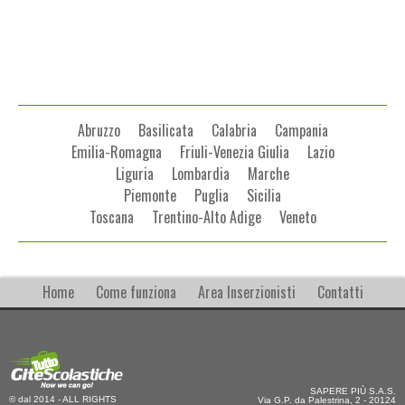
Abruzzo
Basilicata
Calabria
Campania
Emilia-Romagna
Friuli-Venezia Giulia
Lazio
Liguria
Lombardia
Marche
Piemonte
Puglia
Sicilia
Toscana
Trentino-Alto Adige
Veneto
Home
Come funziona
Area Inserzionisti
Contatti
SAPERE PIÙ S.A.S.
© dal 2014 - ALL RIGHTS
Via G.P. da Palestrina, 2 - 20124