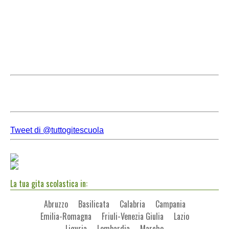
Tweet di @tuttogitescuola
La tua gita scolastica in:
Abruzzo
Basilicata
Calabria
Campania
Emilia-Romagna
Friuli-Venezia Giulia
Lazio
Liguria
Lombardia
Marche