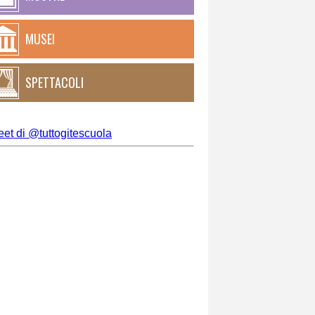
MUSEI
SPETTACOLI
et di @tuttogitescuola