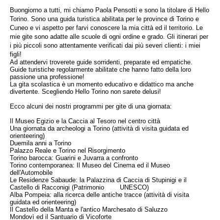
Buongiorno a tutti, mi chiamo Paola Pensotti e sono la titolare di Hello
Torino. Sono una guida turistica abilitata per le province di Torino e
Cuneo e vi aspetto per farvi conoscere la mia città ed il territorio. Le
mie gite sono adatte alle scuole di ogni ordine e grado. Gli itinerari per
i più piccoli sono attentamente verificati dai più severi clienti: i miei
figli!
Ad attendervi troverete guide sorridenti, preparate ed empatiche.
Guide turistiche regolarmente abilitate che hanno fatto della loro
passione una professione!
La gita scolastica è un momento educativo e didattico ma anche
divertente. Scegliendo Hello Torino non sarete delusi!
Ecco alcuni dei nostri programmi per gite di una giornata:
Il Museo Egizio e la Caccia al Tesoro nel centro città
Una giornata da archeologi a Torino (attività di visita guidata ed
orienteering)
Duemila anni a Torino
Palazzo Reale e Torino nel Risorgimento
Torino barocca: Guarini e Juvarra a confronto
Torino contemporanea: Il Museo del Cinema ed il Museo
dell'Automobile
Le Residenze Sabaude: la Palazzina di Caccia di Stupinigi e il
Castello di Racconigi (Patrimonio UNESCO)
Alba Pompeia: alla ricerca delle antiche tracce (attività di visita
guidata ed orienteering)
Il Castello della Manta e l'antico Marchesato di Saluzzo
Mondovì ed il Santuario di Vicoforte