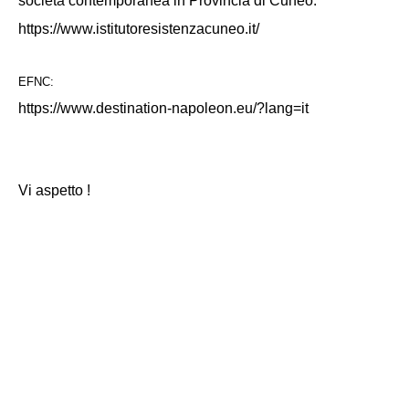
societ
à
contemporanea in Provincia di Cuneo:
https://www.istitutoresistenzacuneo.it/
EFNC:
https://www.destination-napoleon.eu/?lang=it
Vi aspetto !